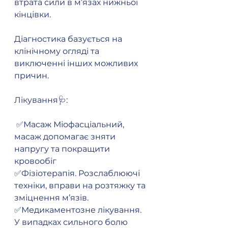
втрата сили в м’язах нижньої 
кінцівки.
Діагностика базується на 
клінічному огляді та 
виключенні інших можливих 
причин.
Лікування🩺: 
️ ✅️Масаж Міофасціальний, 
масаж допомагає зняти  
напругу та покращити 
кровообіг
✅️️Фізіотерапія. Розслаблюючі 
техніки, вправи на розтяжку та 
зміцнення м’язів.
✅️️Медикаментозне лікування.
У випадках сильного болю 