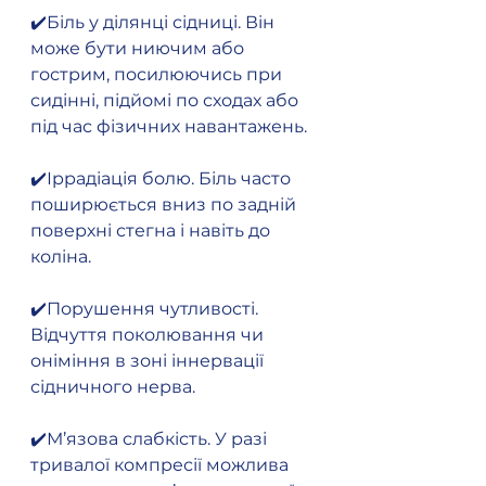
✔️Біль у ділянці сідниці. Він 
може бути ниючим або 
гострим, посилюючись при 
сидінні, підйомі по сходах або 
під час фізичних навантажень.
✔️Іррадіація болю. Біль часто 
поширюється вниз по задній 
поверхні стегна і навіть до 
коліна.
✔️Порушення чутливості. 
Відчуття поколювання чи 
оніміння в зоні іннервації 
сідничного нерва.
✔️М’язова слабкість. У разі 
тривалої компресії можлива 