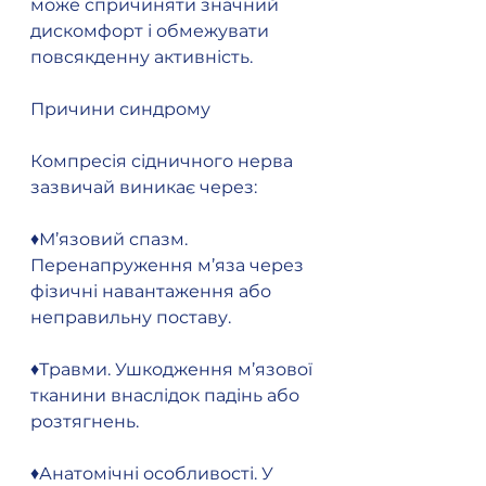
може спричиняти значний 
дискомфорт і обмежувати 
повсякденну активність.
Причини синдрому
Компресія сідничного нерва 
зазвичай виникає через:
♦️М’язовий спазм. 
Перенапруження м’яза через 
фізичні навантаження або 
неправильну поставу.
♦️Травми. Ушкодження м’язової 
тканини внаслідок падінь або 
розтягнень.
♦️Анатомічні особливості. У 