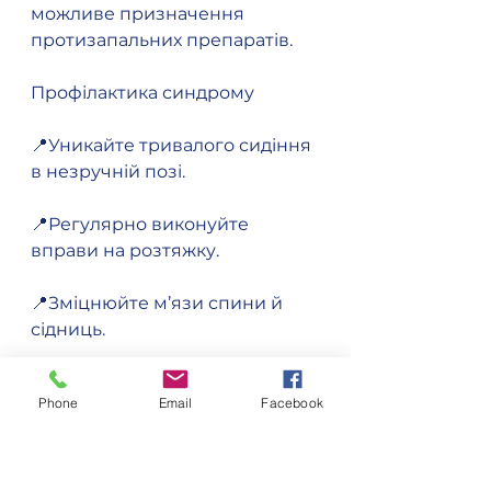
можливе призначення 
протизапальних препаратів.
Профілактика синдрому
📍Уникайте тривалого сидіння 
в незручній позі.
📍Регулярно виконуйте 
вправи на розтяжку.
📍Зміцнюйте м’язи спини й 
сідниць.
📍Слідкуйте за поставою під 
Phone
Email
Facebook
час роботи та фізичних 
навантажень.
Своєчасна діагностика та 